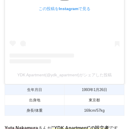
この投稿をInstagramで見る
YDK Apartment(@ydk_apartment)がシェアした投稿
生年月日
1993年1月26日
出身地
東京都
身長/体重
169cm/57kg
Yuta Nakamura
さんが
“YDK Apartment”の設立者
です。