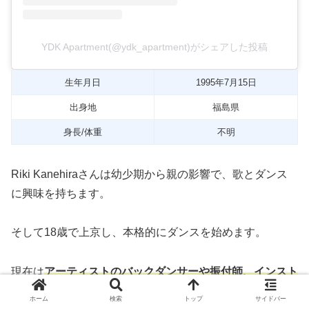
YDK Apartment(@ydk_apartment)がシェアした投稿
生年月日
1995年7月15日
出身地
福島県
身長/体重
不明
Riki Kanehiraさんは幼少期から親の影響で、歌とダンス
に興味を持ちます。
そして18歳で上京し、本格的にダンスを始めます。
現在は
アーティストのバックダンサーや振付師、インスト
ラクターとしての活動のほか、歌手としての活動
もスター
ホーム
検索
トップ
サイドバー