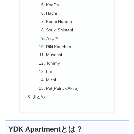
KooDa
Hachi
Kodai Harada
Souki Shintani
かばお
Riki Kanehira
Musashi
Tommy
Lui
Michi
Pat(Patrick Akira)
まとめ
YDK Apartmentとは？