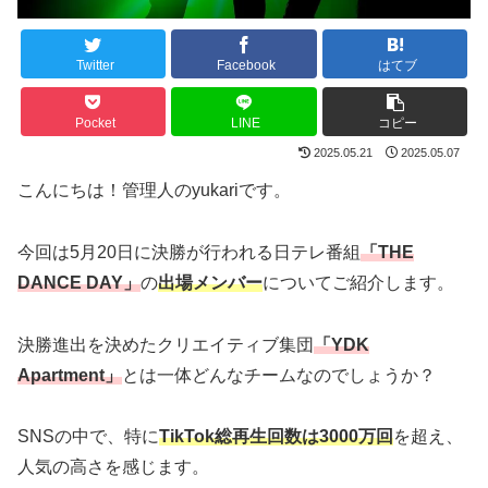
Twitter
Facebook
はてブ
Pocket
LINE
コピー
2025.05.21
2025.05.07
こんにちは！管理人のyukariです。
今回は5月20日に決勝が行われる日テレ番組
「THE
DANCE DAY」
の
出場メンバー
についてご紹介します。
決勝進出を決めたクリエイティブ集団
「YDK
Apartment」
とは一体どんなチームなのでしょうか？
SNSの中で、特に
TikTok総再生回数は3000万回
を超え、
人気の高さを感じます。