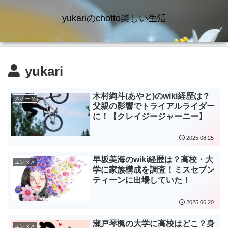
yukariのchotto楽しい生活
yukari
木村絢斗(あやと)のwiki経歴は？
スポーツ
父親の影響でトライアルライダー
に！【クレイジージャーニー】
2025.08.25
早坂美海のwiki経歴は？高校・大
エンタメ
学に家族構成を調査！ミスセブン
ティーンに出場していた！
2025.06.20
瀬戸琴楓の大学に高校はどこ？身
エンタメ