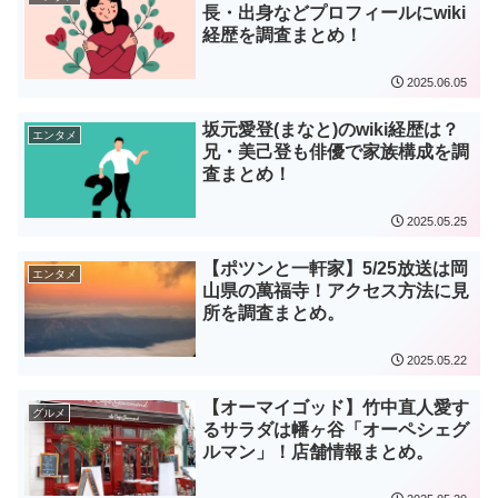
長・出身などプロフィールにwiki
経歴を調査まとめ！
2025.06.05
坂元愛登(まなと)のwiki経歴は？
エンタメ
兄・美己登も俳優で家族構成を調
査まとめ！
2025.05.25
【ポツンと一軒家】5/25放送は岡
エンタメ
山県の萬福寺！アクセス方法に見
所を調査まとめ。
2025.05.22
【オーマイゴッド】竹中直人愛す
グルメ
るサラダは幡ヶ谷「オーペシェグ
ルマン」！店舗情報まとめ。