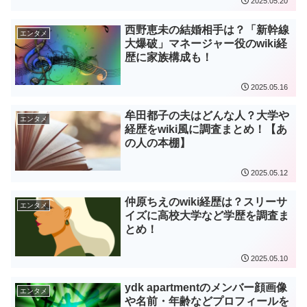
2025.05.20
西野恵未の結婚相手は？「新幹線
エンタメ
大爆破」マネージャー役のwiki経
歴に家族構成も！
2025.05.16
牟田都子の夫はどんな人？大学や
エンタメ
経歴をwiki風に調査まとめ！【あ
の人の本棚】
2025.05.12
仲原ちえのwiki経歴は？スリーサ
エンタメ
イズに高校大学など学歴を調査ま
とめ！
2025.05.10
ydk apartmentのメンバー顔画像
エンタメ
や名前・年齢などプロフィールを