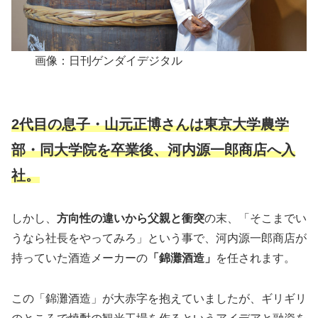
画像：日刊ゲンダイデジタル
2代目の息子・山元正博さんは東京大学農学
部・同大学院を卒業後、河内源一郎商店へ入
社。
しかし、
方向性の違いから父親と衝突
の末、「そこまでい
うなら社長をやってみろ」という事で、河内源一郎商店が
持っていた酒造メーカーの
「錦灘酒造」
を任されます。
この「錦灘酒造」が大赤字を抱えていましたが、ギリギリ