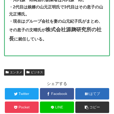
・2代目は娘婿の山元正明氏で3代目はその息子の山
元正博氏。
・現在はグループ会社を妻の山元紀子氏がまとめ、
株式会社源麹研究所の社
その息子の文晴氏が
長
に就任している。
エンタメ
ビジネス
シェアする
Twitter
Facebook
はてブ
Pocket
LINE
コピー