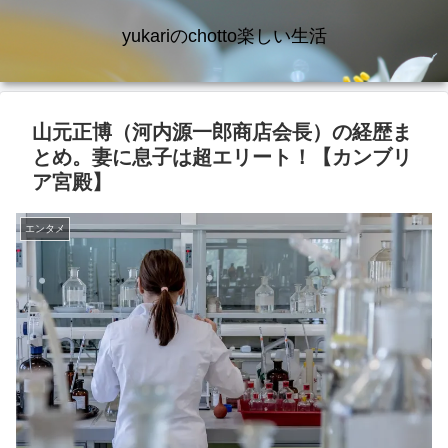
yukariのchotto楽しい生活
山元正博（河内源一郎商店会長）の経歴ま
とめ。妻に息子は超エリート！【カンブリ
ア宮殿】
エンタメ