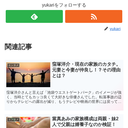
yukariをフォローする
yukari
関連記事
窪塚洋介・現在の家族のカタチ。
エンタメ
元妻と今妻が仲良し！？その理由
とは？
窪塚洋介さんと言えば「池袋ウエストゲートパーク」のイメージが強
く、当時とてもカッコ良くて大好きな俳優さんでした。転落事故の辺
りからテレビへの露出が減り、もうテレビや映画の世界には戻って来
ないのかななんて思っていましたが、自身によるオリジナル...
當真あみの家族構成は両親・妹2
エンタメ
人で父親は婿養子なのか検証！