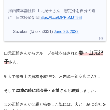
河内菌本舗社長 山元紀子さん 想定外を自分の道
に：日本経済新聞
https://t.co/MPPoMJT9El
— Suzuken (@szkn0331)
June 26, 2022
妻・山元紀
山元正博さんからグループ会社を任された
子
さん。
短大で栄養士の資格を取得後、河内源一郎商店に入社。
そして
22歳の時に現会長・正博さんと結婚
しました。
夫の正博さんが父親と衝突した際には、夫と一緒に会社を