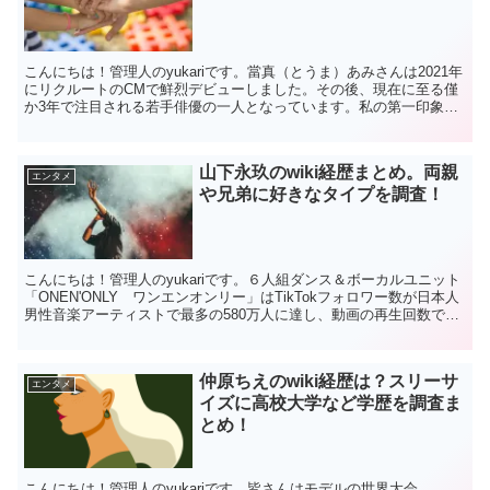
こんにちは！管理人のyukariです。當真（とうま）あみさんは2021年
にリクルートのCMで鮮烈デビューしました。その後、現在に至る僅
か3年で注目される若手俳優の一人となっています。私の第一印象は
當真あみさんの透明感で、「いつか朝ドラのヒロ...
山下永玖のwiki経歴まとめ。両親
エンタメ
や兄弟に好きなタイプを調査！
こんにちは！管理人のyukariです。６人組ダンス＆ボーカルユニット
「ONEN'ONLY ワンエンオンリー」はTikTokフォロワー数が日本人
男性音楽アーティストで最多の580万人に達し、動画の再生回数では
5億2千万回！を越えているそうです...
仲原ちえのwiki経歴は？スリーサ
エンタメ
イズに高校大学など学歴を調査ま
とめ！
こんにちは！管理人のyukariです。皆さんはモデルの世界大会