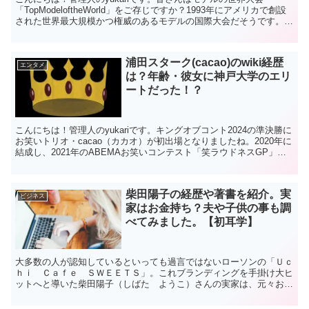
「TopModeloftheWorld」をご存じですか？1993年にアメリカで創設
された世界最大規模かつ権威のあるモデルの国際大会だそうです。今
回で第31回目を迎え、世界中から4...
浦田スターク(cacao)のwiki経歴
エンタメ
は？年齢・彼女に神戸大学のエリ
ートだった！？
こんにちは！管理人のyukariです。キングオブコント2024の準決勝に
お笑いトリオ・cacao（カカオ）が初出場となりましたね。2020年に
結成し、2021年のABEMAお笑いコンテスト「笑ラウドネスGP」で
国民投票1位を取り、今、勢いに...
柴田陽子の経歴や著書を紹介。実
ビジネス
家はお金持ち？夫や子供の事も調
べてみました。【初耳学】
大多数の人が認知しているといっても過言ではないローソンの「Ｕｃ
ｈｉ Ｃａｆｅ ＳＷＥＥＴＳ」。これブランディングを手掛け大ヒ
ットへと導いた柴田陽子（しばた ようこ）さんの実家は、元々お金
持ちだったとか。その柴田さんが「日曜日の初耳学」に林修...