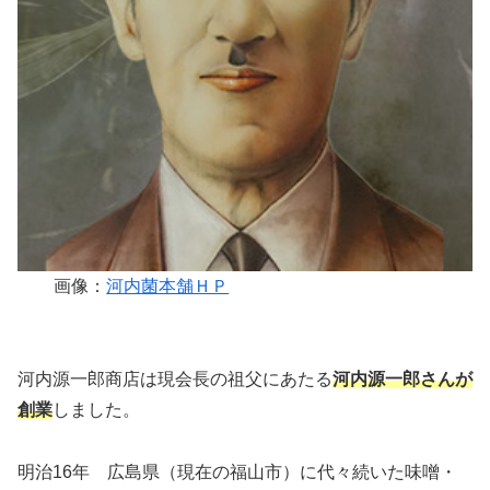
画像：
河内菌本舗ＨＰ
河内源一郎商店は現会長の祖父にあたる
河内源一郎さんが
創業
しました。
明治16年 広島県（現在の福山市）に代々続いた味噌・