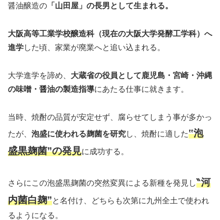
醤油醸造の
「山田屋」の長男として生まれる。
大阪高等工業学校醸造科（現在の大阪大学発酵工学科）へ
進学
した頃、家業が廃業へと追い込まれる。
大学進学を諦め、
大蔵省の役員として鹿児島・宮崎・沖縄
の味噌・醤油の製造指導
にあたる仕事に就きます。
当時、焼酎の品質が安定せず、腐らせてしまう事が多かっ
‟泡
たが、
泡盛に使われる麹菌を研究
し、焼酎に適した
盛黒麹菌”の発見
に成功する。
‶河
さらにこの泡盛黒麹菌の突然変異による新種を発見し
内菌白麹”
と名付け、どちらも次第に九州全土で使われ
るようになる。