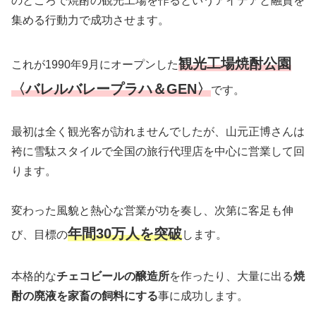
のところで焼酎の観光工場を作るというアイデアと融資を
集める行動力で成功させます。
観光工場焼酎公園
これが1990年9月にオープンした
〈バレルバレープラハ＆GEN〉
です。
最初は全く観光客が訪れませんでしたが、山元正博さんは
袴に雪駄スタイルで全国の旅行代理店を中心に営業して回
ります。
変わった風貌と熱心な営業が功を奏し、次第に客足も伸
年間30万人を突破
び、目標の
します。
本格的な
チェコビールの醸造所
を作ったり、大量に出る
焼
酎の廃液を家畜の飼料にする
事に成功します。