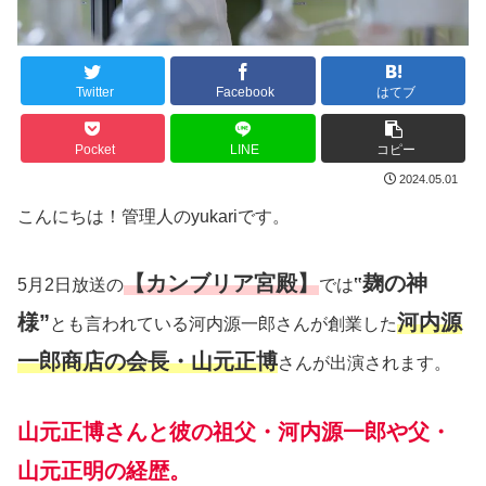
Twitter
Facebook
はてブ
Pocket
LINE
コピー
2024.05.01
こんにちは！管理人のyukariです。
【カンブリア宮殿】
麹の神
5月2日放送の
では
‟
様”
河内源
とも言われている河内源一郎さんが創業した
一郎商店の会長・山元正博
さんが出演されます。
山元正博さんと彼の祖父・河内源一郎や父・
山元正明の経歴。