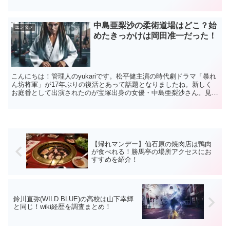
んを演じている内田煌音(うちだ・きらと)さんに...
中島亜梨沙の柔術道場はどこ？始
エンタメ
めたきっかけは岡田准一だった！
こんにちは！管理人のyukariです。松平健主演の時代劇ドラマ「暴れ
ん坊将軍」が17年ぶりの復活とあって話題となりましたね。新しく
お庭番として出演されたのが宝塚出身の女優・中島亜梨沙さん。見事
な殺陣とキレのあるアクションで目を引きました。中...
【帰れマンデー】仙石原の焼肉店は鴨肉
が食べれる！勝馬亭の場所アクセスにお
すすめを紹介！
鈴川直弥(WILD BLUE)の高校は山下幸輝
と同じ！wiki経歴を調査まとめ！