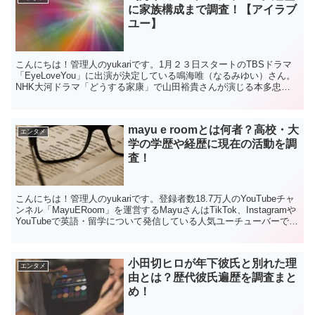
に家族構成まで調査！【アイラブ
ユー】
こんにちは！管理人のyukariです。1月２３日スタートのTBSドラマ
「EyeLoveYou」に出演が決定している鳴海唯（なるみゆい）さん。
NHK大河ドラマ「どうする家康」で山田裕貴さんが演じる本多忠勝
の娘・稲役を演じ話題となりました。今回...
mayu e roomとは何者？高校・大
エンタメ
学の学歴や経歴に現在の活動を調
査！
こんにちは！管理人のyukariです。登録者数18.7万人のYouTubeチャ
ンネル「MayuERoom」を運営するMayuさんはTikTok、Instagramや
YouTubeで英語・留学について発信している人気ユーチューバーで
す。国際基...
小田切ヒロが年下彼氏と別れた理
エンタメ
由とは？歴代彼氏遍歴を調査まと
め！