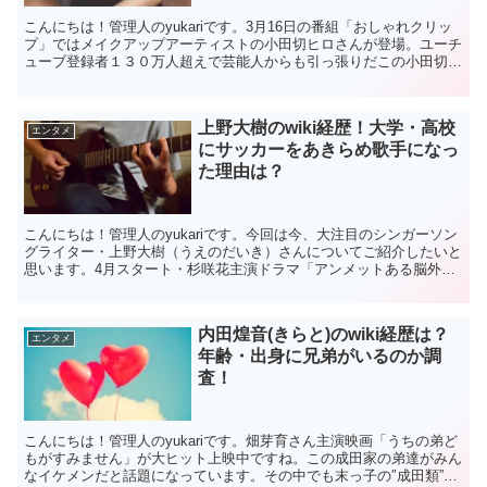
こんにちは！管理人のyukariです。3月16日の番組「おしゃれクリッ
プ」ではメイクアップアーティストの小田切ヒロさんが登場。ユーチ
ューブ登録者１３０万人超えで芸能人からも引っ張りだこの小田切ヒ
ロさん。ご本人がかなり「努力の人」でいらっしゃ...
上野大樹のwiki経歴！大学・高校
エンタメ
にサッカーをあきらめ歌手になっ
た理由は？
こんにちは！管理人のyukariです。今回は今、大注目のシンガーソン
グライター・上野大樹（うえのだいき）さんについてご紹介したいと
思います。4月スタート・杉咲花主演ドラマ「アンメットある脳外科
医の日記」のオープニング曲や情報番組「Mr.サン...
内田煌音(きらと)のwiki経歴は？
エンタメ
年齢・出身に兄弟がいるのか調
査！
こんにちは！管理人のyukariです。畑芽育さん主演映画「うちの弟ど
もがすみません」が大ヒット上映中ですね。この成田家の弟達がみん
なイケメンだと話題になっています。その中でも末っ子の″成田類”く