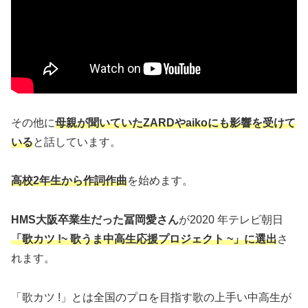
その他に
母親が聞いていたZARDやaikoにも影響を受けて
いる
と話しています。
高校2年生から作詞作曲
を始めます。
HMS大阪卒業生だった冨岡愛さん
が2020 年テレビ朝日
「歌カツ !~ 歌うま中高生応援プロジェクト ~」に選出
さ
れます。
「歌カツ !」とは全国のプロを目指す歌の上手い中高生が