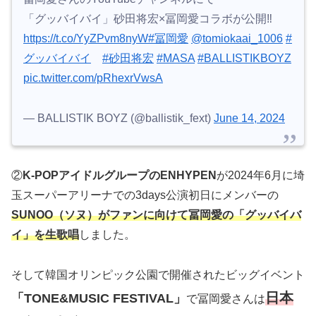
「グッバイバイ」砂田将宏×冨岡愛コラボが公開‼︎
https://t.co/YyZPvm8nyW
#冨岡愛
@tomiokaai_1006
#
グッバイバイ
#砂田将宏
#MASA
#BALLISTIKBOYZ
pic.twitter.com/pRhexrVwsA
— BALLISTIK BOYZ (@ballistik_fext)
June 14, 2024
②
K-POPアイドルグループのENHYPEN
が2024年6月に埼
玉スーパーアリーナでの3days公演初日にメンバーの
SUNOO（ソヌ）がファンに向けて冨岡愛の「グッバイバ
イ」を生歌唱
しました。
そして韓国オリンピック公園で開催されたビッグイベント
日本
「TONE&MUSIC FESTIVAL」
で冨岡愛さんは