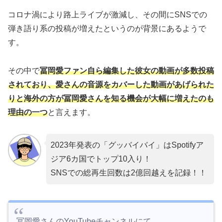
コロナ渦により路上ライブが激減し、その間にSNSでの
弾き語り系の投稿が増えたというのが背景にあるようで
す。
その中で
冨岡愛ファン自ら編集した彼女の動画が多数投稿
されており、愛さんの音源をカバーした動画があげられた
りと海外の方が冨岡愛さんを知る機会が大幅に増えたのも
理由の一つ
と言えます。
2023年発表の「グッバイバイ」はSpotifyア
ジア6カ国でトップ10入り！
SNSでの総再生回数は2億回越えを記録！！
冨岡愛さんのYouTubeチャンネルにて