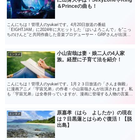
＆Princeの曲も！
こんにちは！管理人のyukariです。4月20日放送の番組
「EIGHTJAM」に2024年に大ヒットした「はいよろこんで」を‟こっ
ちのけんと”と共同作曲した音楽プロデューサー・GRPさんが出演さ
れます。GRP（ジーアールピー)さんはアメリカ...
小山宙哉は妻・娘二人の4人家
エンタメ
族。経歴に子育て法を紹介！
こんにちは！管理人のyukariです。1月２３日放送の「さんま御殿」
に漫画アニメ「宇宙兄弟」の作者・小山宙哉さんが出演されます。私
も「宇宙兄弟」は全巻持っていますが、漫画に登場する人物の言葉に
グッと来ることがあります。そんな小山宙哉さんはプ...
原嘉孝（はら よしたか）の現在
エンタメ
は？目黒蓮とはらめぐ復活！【脱
出島】