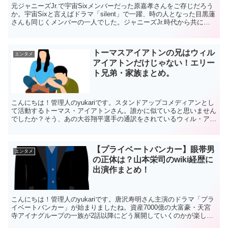
元ジャニーズJr.で宇宙Sixメンバーだった原嘉孝さんをご存じだろう
か。宇宙Sixと言えばドラマ「silent」で一躍、時の人となった目黒蓮
さんも同じくメンバーの一人でした。ジャニーズJr.時代から共に過
ごしてきた二人はファンからは「はらめ...
トーマスアイアトンの兄はウィル
エンタメ
アイアトンだけじゃない！エリー
ト兄弟・家族まとめ。
こんにちは！管理人のyukariです。スタンドアップコメディアンとし
て活動するトーマス・アイアトンさん。誰かに似ていると思いません
でしたか？そう、あの大谷翔平選手の通訳をされているウィル・アイ
アトンさんの弟さんなんです。実はアイアトン家は5...
【プライベートバンカー】眼帯男
エンタメ
の正体は？山本栄司のwiki経歴に
出演作まとめ！
こんにちは！管理人のyukariです。唐沢寿明さん主演のドラマ「プラ
イベートバンカー」が始まりましたね。資産7000億の大富豪・天宮
寺アイナグループの一族が2話以降にどう展開していくのかが楽しみ
です。そして、ドラマを見て気になったのが天宮寺...