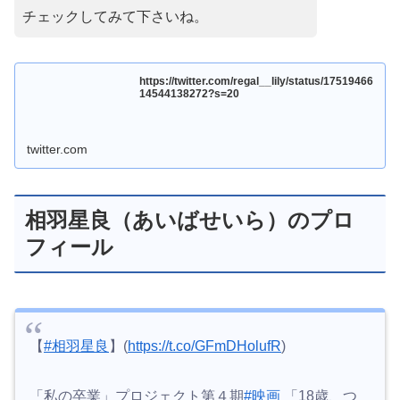
チェックしてみて下さいね。
https://twitter.com/regal__lily/status/17519466
14544138272?s=20
twitter.com
相羽星良（あいばせいら）のプロ
フィール
【
#相羽星良
】(
https://t.co/GFmDHolufR
)
「私の卒業」プロジェクト第４期
#映画
「18歳、つ