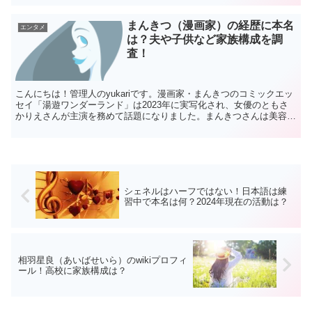
まんきつ（漫画家）の経歴に本名
エンタメ
は？夫や子供など家族構成を調
査！
こんにちは！管理人のyukariです。漫画家・まんきつのコミックエッ
セイ「湯遊ワンダーランド」は2023年に実写化され、女優のともさ
かりえさんが主演を務めて話題になりました。まんきつさんは美容バ
カとも言われるくらい美容オタクで、お肌が美しく...
シェネルはハーフではない！日本語は練
習中で本名は何？2024年現在の活動は？
相羽星良（あいばせいら）のwikiプロフィ
ール！高校に家族構成は？