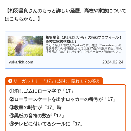
【相羽星良さんのもっと詳しい経歴、高校や家族について
はこちらから。】
相羽星良（あいばせいら）のwikiプロフィール！
高校に家族構成は？
こんにちは！管理人のyukariです。雑誌「Seventeen」の
専属モデルの相羽星良さんは現在17歳の現役高校生。朝の
情報番組「めざましテレビ」でリポーターと務めたりと注
目を集めています。今回はそんな相羽星良さんの事をもっ
と知りたいという...
yukarikh.com
2024.02.24
リーガルリリー「17」に潜む、隠れ１７の答え
①消しゴムにローマ字で「17」
②ローラースケートを出すロッカーの番号が「17」
③教室の時計が「17」時
④黒板の音符の数が「17」
⑤テレビに付いてるシールに「17」