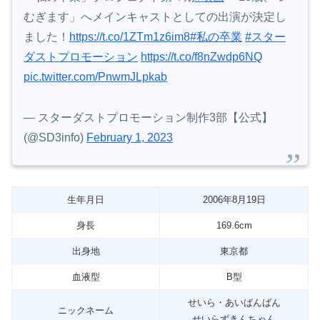
むぎます」へメインキャストとしての出演が決定し
ました！
https://t.co/1ZTm1z6im8
#私の卒業
#スター
ダストプロモーション
https://t.co/f8nZwdp6NQ
pic.twitter.com/PnwmJLpkab
— スターダストプロモーション制作3部【公式】
(@SD3info)
February 1, 2023
生年月日
2006年8月19日
身長
169.6cm
出身地
東京都
血液型
B型
せいら・あいばんばん
ニックネーム
せいらずきんちゃん