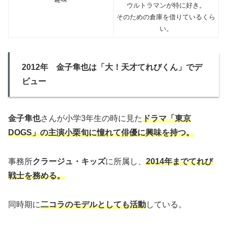
ウルトラマンが特に好き。
そのための倉庫を借りているくら
い。
2012年 金子隼也は「大！天才てれびくん」でデ
ビュー
金子隼也
さんが小学3年生の時に見た
ドラマ「東京
DOGS」の主演小栗旬に憧れて俳優に興味を持つ。
事務所
クラージュ・キッズ
に所属し、
2014年までてれび
戦士を務める。
同時期に
二コラのモデルとしても活動
している。