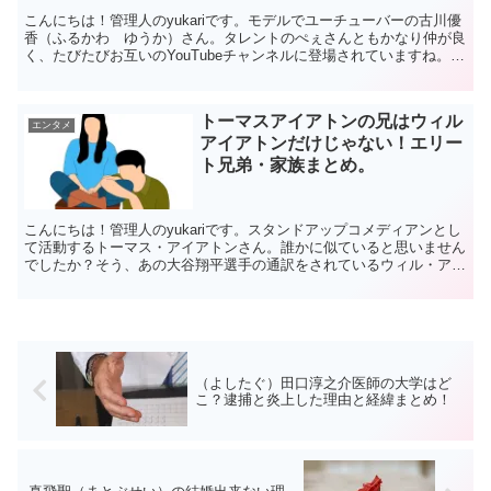
こんにちは！管理人のyukariです。モデルでユーチューバーの古川優
香（ふるかわ ゆうか）さん。タレントのぺぇさんともかなり仲が良
く、たびたびお互いのYouTubeチャンネルに登場されていますね。10
代・２０代に人気の古川優香さんですが、ア...
トーマスアイアトンの兄はウィル
エンタメ
アイアトンだけじゃない！エリー
ト兄弟・家族まとめ。
こんにちは！管理人のyukariです。スタンドアップコメディアンとし
て活動するトーマス・アイアトンさん。誰かに似ていると思いません
でしたか？そう、あの大谷翔平選手の通訳をされているウィル・アイ
アトンさんの弟さんなんです。実はアイアトン家は5...
（よしたぐ）田口淳之介医師の大学はど
こ？逮捕と炎上した理由と経緯まとめ！