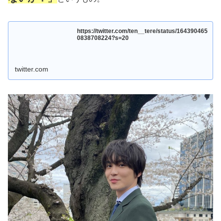
https://twitter.com/ten__tere/status/164390465
0838708224?s=20
twitter.com