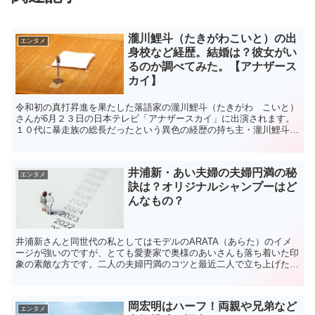
瀧川鯉斗（たきがわこいと）の出
エンタメ
身校など経歴。結婚は？彼女がい
るのか調べてみた。【アナザース
カイ】
令和初の真打昇進を果たした落語家の瀧川鯉斗（たきがわ こいと）
さんが6月２３日の日本テレビ「アナザースカイ」に出演されます。
１０代に暴走族の総長だったという異色の経歴の持ち主・瀧川鯉斗さ
んの詳しい経歴や結婚しているのか、彼女はいるのかなど調...
井浦新・あい夫婦の夫婦円満の秘
エンタメ
訣は？オリジナルシャンプーはど
んなもの？
井浦新さんと同世代の私としてはモデルのARATA（あらた）のイメ
ージが強いのですが、とても愛妻家で奥様のあいさんも落ち着いた印
象の素敵な方です。二人の夫婦円満のコツと最近二人で立ち上げたシ
ャンプーの会社についてまとめてみました。井浦新の妻・...
岡宏明はハーフ！両親や兄弟など
エンタメ