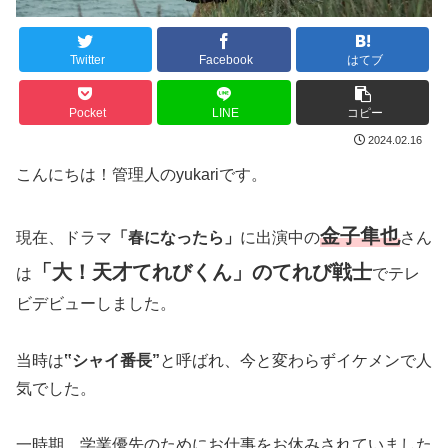
Twitter
Facebook
はてブ
Pocket
LINE
コピー
2024.02.16
こんにちは！管理人のyukariです。
金子隼也
現在、ドラマ
「春になったら」
に出演中の
さん
「大！天才てれびくん」のてれび戦士
は
でテレ
ビデビューしました。
当時は
‟シャイ番長”
と呼ばれ、今と変わらずイケメンで人
気でした。
一時期、学業優先のためにお仕事をお休みされていました