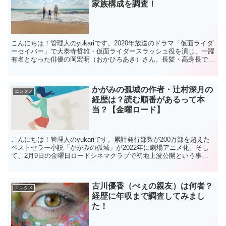
家族構成を調査！
こんにちは！管理人のyukariです。2020年放送のドラマ「仮面ライダ
ーセイバー」で大泰寺哲雄・仮面ライダースラッシュ役を演じ、一躍
有名となった俳優の岡宏明（おかひろあき）さん。長髪・高身長でミ
ステリアスなオーラをまとっていますよね。そん...
かがみの孤城の作者・辻村深月の
エンタメ
経歴は？読む順番があるって本
当？【金曜ロード】
こんにちは！管理人のyukariです。累計発行部数が200万部を超えた
ベストセラー小説「かがみの孤城」が2022年に劇場アニメ化。そし
て、2月9日の金曜日ロードシネマクラブで初地上波公開という事で
注目されています。今回は「かがみの孤城」の原...
古川優香（ぺぇの親友）は何者？
エンタメ
経歴に年収まで調査してみまし
た！