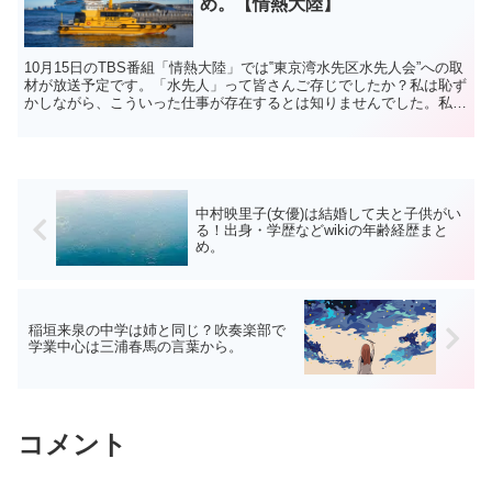
め。【情熱大陸】
10月15日のTBS番組「情熱大陸」では‟東京湾水先区水先人会”への取
材が放送予定です。「水先人」って皆さんご存じでしたか？私は恥ず
かしながら、こういった仕事が存在するとは知りませんでした。私た
ちの生活を支えるこの「水先人」という仕事がどう...
中村映里子(女優)は結婚して夫と子供がい
る！出身・学歴などwikiの年齢経歴まと
め。
稲垣来泉の中学は姉と同じ？吹奏楽部で
学業中心は三浦春馬の言葉から。
コメント