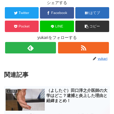
シェアする
Twitter
Facebook
はてブ
Pocket
LINE
コピー
yukariをフォローする
yukari
関連記事
（よしたぐ）田口淳之介医師の大
エンタメ
学はどこ？逮捕と炎上した理由と
経緯まとめ！