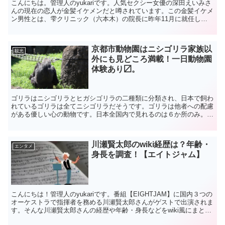
こんにちは。管理人のyukariです。人気セクシー女優の深田えいみさ
んの現在の恋人が金髪イケメンだと噂されています。この金髪イケメ
ン男性とは、雫クリニック（六本木）の院長に昨年11月に就任した
田口淳之介医師です。熱愛報道とは別に昨年に滝沢ガ...
京都市動物園はニシゴリラ家族以
観光
外にも見どころ満載！一日動物園
体験あり〼。
ゴリラはニシゴリラとヒガシゴリラの二種類に分類され、日本で飼わ
れているゴリラは全てニシゴリラだそうです。ゴリラは他者への配慮
がある優しい心の動物です。日本全国内で見れるのは６か所のみ。
（2022年10月23日現在）その中でも繁殖が成功し家族...
川瀬賢太郎のwiki経歴は？年齢・
エンタメ
身長を調査！【エイトジャム】
こんにちは！管理人のyukariです。番組【EIGHTJAM】に国内３つの
オーケストラで指揮者を務める川瀬賢太郎さんがゲストで出演されま
す。そんな川瀬賢太郎さんの経歴や年齢・身長などをwiki風にまとめ
てみましたので、ご紹介します。川瀬賢太...