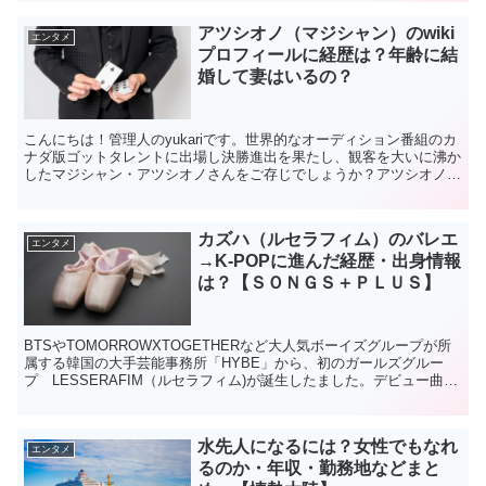
アツシオノ（マジシャン）のwiki
エンタメ
プロフィールに経歴は？年齢に結
婚して妻はいるの？
こんにちは！管理人のyukariです。世界的なオーディション番組のカ
ナダ版ゴットタレントに出場し決勝進出を果たし、観客を大いに沸か
したマジシャン・アツシオノさんをご存じでしょうか？アツシオノさ
んは京都出身ですが、2008年にカナダへ渡り活動...
カズハ（ルセラフィム）のバレエ
エンタメ
→K-POPに進んだ経歴・出身情報
は？【ＳＯＮＧＳ＋ＰＬＵＳ】
BTSやTOMORROWXTOGETHERなど大人気ボーイズグループが所
属する韓国の大手芸能事務所「HYBE」から、初のガールズグルー
プ LESSERAFIM（ルセラフィム)が誕生したました。デビュー曲
「FEARLESS」のミュージックビデ...
水先人になるには？女性でもなれ
エンタメ
るのか・年収・勤務地などまと