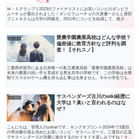
Ｍ－１グランプリ2023のファイナリストにお笑いコンビのダンビラ
ムーチョが選出されました！ダンビラムーチョの大原優一さんと原田
フニャオさんは大学の同級生。2011年にコンビを結成して、後少し
のところでチャンスを逃してきましたが、今年こそは！...
愛農学園農業高校はどんな学校？
エンタメ
偏差値に教育方針など評判を調
査！【それスノ】
三重県伊賀市にある日本唯一の私立農業高校「愛農学園農業高校」は
未来の農業の担い手を育成する男女共学の学校です。この学校は全寮
制でスマホやゲーム機を持ち込む事は出来ません。今や小学生でも携
帯を持つ時代に、３年間スマホなしで一体どんな風に学校生...
サスペンダーズ古川のwiki経歴に
エンタメ
大学は？臭いと言われるのはな
ぜ？
こんにちは、管理人のyukariです。キングオブコント2024年で3度目
の準決勝出場を決めたお笑いコンビ・サスペンダーズ。三度目の正直
でサスペンダーズが決勝に進出するのかドキドキ楽しみですね！その