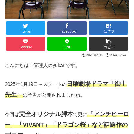
Twitter
Facebook
はてブ
Pocket
LINE
コピー
2025.02.03
2024.12.24
こんにちは！管理人のyukariです。
日曜劇場ドラマ「御上
2025年1月19日～スタートの
先生」
の予告が公開されましたね。
完全オリジナル脚本
「アンチヒーロ
今回は
で更に
ー」「VIVANT」「ドラゴン桜」など話題作の