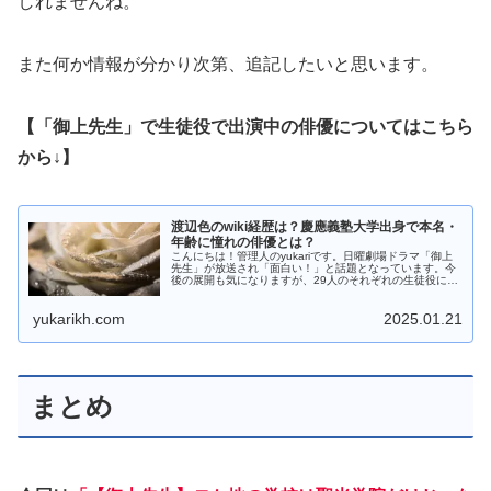
しれませんね。
また何か情報が分かり次第、追記したいと思います。
【「御上先生」で生徒役で出演中の俳優についてはこちら
から↓】
渡辺色のwiki経歴は？慶應義塾大学出身で本名・
年齢に憧れの俳優とは？
こんにちは！管理人のyukariです。日曜劇場ドラマ「御上
先生」が放送され「面白い！」と話題となっています。今
後の展開も気になりますが、29人のそれぞれの生徒役につ
いても気になりますよね。こういった学園ものは将来的に
人気が爆発する俳優の原石...
yukarikh.com
2025.01.21
まとめ