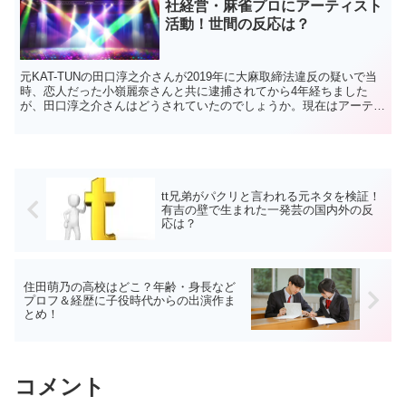
社経営・麻雀プロにアーティスト
活動！世間の反応は？
元KAT-TUNの田口淳之介さんが2019年に大麻取締法違反の疑いで当
時、恋人だった小嶺麗奈さんと共に逮捕されてから4年経ちました
が、田口淳之介さんはどうされていたのでしょうか。現在はアーティ
スト活動に麻雀プロとしても活躍し、最近では障害者...
tt兄弟がパクリと言われる元ネタを検証！
有吉の壁で生まれた一発芸の国内外の反
応は？
住田萌乃の高校はどこ？年齢・身長など
プロフ＆経歴に子役時代からの出演作ま
とめ！
コメント