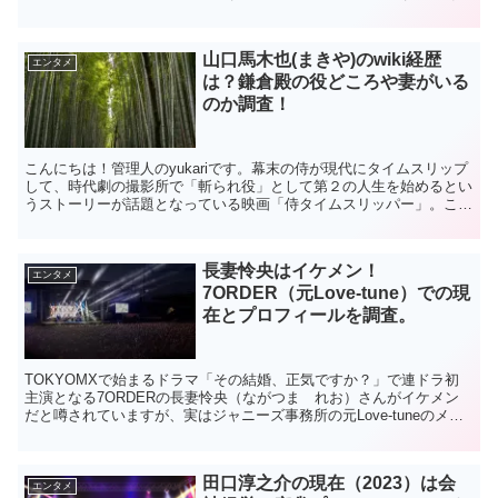
中でも今回はサスペンダーズのボケ担当・古川彰...
山口馬木也(まきや)のwiki経歴
エンタメ
は？鎌倉殿の役どころや妻がいる
のか調査！
こんにちは！管理人のyukariです。幕末の侍が現代にタイムスリップ
して、時代劇の撮影所で「斬られ役」として第２の人生を始めるとい
うストーリーが話題となっている映画「侍タイムスリッパー」。この
主役の侍を演じたのが俳優・山口馬木也(やまぐち・...
長妻怜央はイケメン！
エンタメ
7ORDER（元Love-tune）での現
在とプロフィールを調査。
TOKYOMXで始まるドラマ「その結婚、正気ですか？」で連ドラ初
主演となる7ORDERの長妻怜央（ながつま れお）さんがイケメン
だと噂されていますが、実はジャニーズ事務所の元Love-tuneのメン
バーでした。今回は、そんな長妻怜央さんの現...
田口淳之介の現在（2023）は会
エンタメ